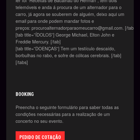
ler foi “Receitas de Bacalhau do Hérman”, tem dois
telemóveis e anda á procura de um alternador para o
carro, já agora se souberem de alguém, deixo aqui um
email para onde podem mandar fotos e
preços: procuroalternadorparaomeucarro@gmail.com. [/tab]
[tab title=”ÍDOLOS”] George Michael, Elton John e
Freddie Mercury. [/tab]
[tab title=”DOENÇAS”] Tem um testículo descaído,
borbulhas no rabo, e sofre de cólicas cerebrais. [/tab]
[/tabs]
BOOKING
Preencha o seguinte formulário para saber todas as
condições necessárias para a realização de um
concerto no seu evento.
PEDIDO DE COTAÇÃO